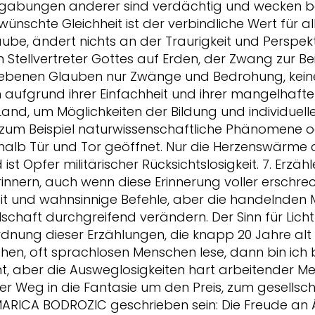
gabungen anderer sind verdächtig und wecken be
chte Gleichheit ist der verbindliche Wert für alle, n
laube, ändert nichts an der Traurigkeit und Perspekt
n Stellvertreter Gottes auf Erden, der Zwang zur B
benen Glauben nur Zwänge und Bedrohung, keine Pe
aufgrund ihrer Einfachheit und ihrer mangelhaften 
s Land, um Möglichkeiten der Bildung und individue
zum Beispiel naturwissenschaftliche Phänomene ode
shalb Tür und Tor geöffnet. Nur die Herzenswärm
ist Opfer militärischer Rücksichtslosigkeit. 7. Erzäh
nnern, auch wenn diese Erinnerung voller erschreck
t und wahnsinnige Befehle, aber die handelnden
chaft durchgreifend verändern. Der Sinn für Licht u
ordnung dieser Erzählungen, die knapp 20 Jahre alt
hen, oft sprachlosen Menschen lese, dann bin ich b
, aber die Ausweglosigkeiten hart arbeitender M
der Weg in die Fantasie um den Preis, zum gesellsc
 MARICA BODROZIC geschrieben sein: Die Freude an Ä