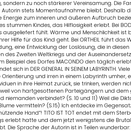
, sondern zu noch stärkerer Vereinsamung. Die Fa
ie Autorin stets Momentaufnahme bleibt. Deshalb di
ie Energie zum inneren und äußeren Aufbruch bezi
nes stummen Kindes, das Hilflosigkeit erlebt. Bei BO
s ausgeliefert fühlt. Wärme und Menschlichkeit ist
hrer Hilfe für das Kind geht. Bei ORTHEIL führt d
ung, eine Entwicklung der Loslösung, die in diesen
n des Zweiten Weltkriegs und der Auseinanderse
m Beispiel des Dorfes MACONDO den täglich erleb
findet sich in DER GENERAL IN SEINEM LABYRINTH. Vie
e Orientierung und irren in einem Labyrinth umher, 
iduen in ihre Heimat zurück, sie trinken, werden nich
 weil von hartgesottenen Parteigängern und dem g
d niemanden verbindet? (S. 10 und 11) Weil die Dik
Blume vermitteln? (S.15) Ich entdecke im Gegensa
tzende Hand“! TITO IST TOT endet mit dem Sterbe
 erlebt hatte und dem jetzt wenigstens die Brutal
. Die Sprache der Autorin ist in Teilen wunderbar: