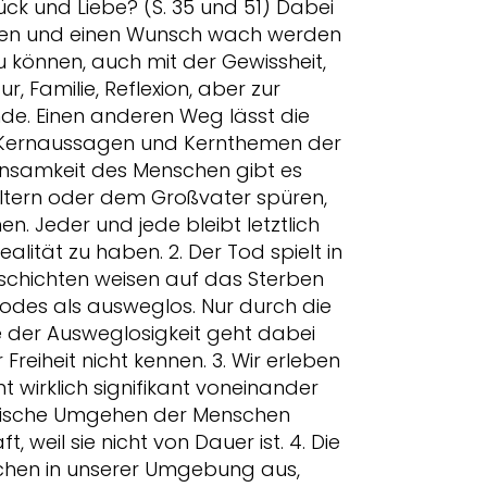
ück und Liebe? (S. 35 und 51) Dabei
rägen und einen Wunsch wach werden
u können, auch mit der Gewissheit,
 Familie, Reflexion, aber zur
nde. Einen anderen Weg lässt die
ie Kernaussagen und Kernthemen der
insamkeit des Menschen gibt es
Eltern oder dem Großvater spüren,
n. Jeder und jede bleibt letztlich
alität zu haben. 2. Der Tod spielt in
eschichten weisen auf das Sterben
Todes als ausweglos. Nur durch die
 der Ausweglosigkeit geht dabei
eiheit nicht kennen. 3. Wir erleben
t wirklich signifikant voneinander
istische Umgehen der Menschen
 weil sie nicht von Dauer ist. 4. Die
schen in unserer Umgebung aus,