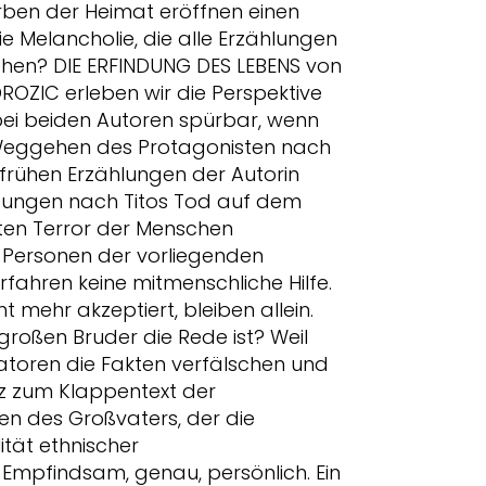
rben der Heimat eröffnen einen
e Melancholie, die alle Erzählungen
ehen? DIE ERFINDUNG DES LEBENS von
DROZIC erleben wir die Perspektive
 bei beiden Autoren spürbar, wenn
as Weggehen des Protagonisten nach
 frühen Erzählungen der Autorin
tzungen nach Titos Tod auf dem
ten Terror der Menschen
le Personen der vorliegenden
erfahren keine mitmenschliche Hilfe.
t mehr akzeptiert, bleiben allein.
roßen Bruder die Rede ist? Weil
tatoren die Fakten verfälschen und
tz zum Klappentext der
n des Großvaters, der die
ität ethnischer
 Empfindsam, genau, persönlich. Ein