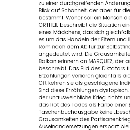
zu einer durchgreifenden Änderung
Blick auf Schönheit, der aber für d
bestimmt. Woher soll ein Mensch d
ORTHEIL beschreibt die Situation ei
eines Mädchens, das sich gleichfall
es um das Handeln der Eltern und i
Rom nach dem Abitur zur Selbstfind
angedeutet wird. Die Grausamkeite
Balkan erinnern an MARQUEZ, der a
beschreibt. Das Bild des Diktators 
Erzählungen verlieren gleichfalls di
Oft kehren sie als geschlagene Indiv
Sind diese Erzählungen dystopisch,
der unausweichliche Krieg nichts un
das Rot des Todes als Farbe einer 
Taschenbuchausgabe keine „beschü
Grausamkeiten des Partisanenkriegs
Auseinandersetzungen erspart bleibt