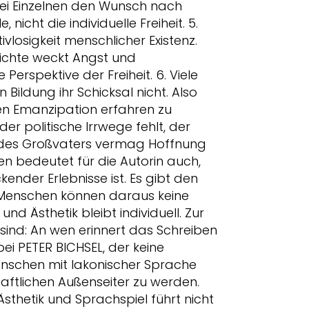
i Einzelnen den Wunsch nach
icht die individuelle Freiheit. 5.
ivlosigkeit menschlicher Existenz.
eichte weckt Angst und
rspektive der Freiheit. 6. Viele
Bildung ihr Schicksal nicht. Also
llen Emanzipation erfahren zu
r politische Irrwege fehlt, der
e des Großvaters vermag Hoffnung
len bedeutet für die Autorin auch,
ender Erlebnisse ist. Es gibt den
 Menschen können daraus keine
nd Ästhetik bleibt individuell. Zur
 sind: An wen erinnert das Schreiben
ei PETER BICHSEL, der keine
enschen mit lakonischer Sprache
haftlichen Außenseiter zu werden.
sthetik und Sprachspiel führt nicht