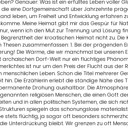
en? Genauer: Was ist ein erfülltes Leben voller Gl
us, die eine Dorfgemeinschaft über Jahrzehnte p
and leben, um Freiheit und Entwicklung erfahren z
komme. Meine Heimat gibt mir das Gespür für Natur,
 nur, wenn ich den Mut zur Trennung und Lösung fi
e Begrenztheit der kroatischen Heimat nicht zu. D
ben Thesen zusammenfassen: 1. Bei der prägenden E
derung! Die Wärme, die wir manchmal bei unseren 
ast archaischen Dorf-Welt nur ein flüchtiges Phänome
erlichtes ist nur um den Preis der Flucht aus der Re
im menschlichen Leben. Schon die Titel mehrerer G
 hin. Die Erzählerin erlebt die ständige Nähe des 
e permanente Drohung aushaltbar. Die Atmosphäre
nannten religiösen Menschen, die einen Gott der Fr
en und in allen politischen Systemen, die sich nich
n Strukturen spiegeln das schonungslose material
e stets flüchtig, ja sogar oft besonders schmerzhaft,
 die Unterdrückung bleibt. Wir grenzen zu oft Men