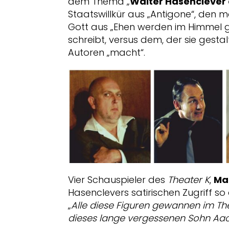
dem Thema „
Walter Hasenclever a
Staatswillkür aus „Antigone“, den
Gott aus „Ehen werden im Himmel ge
schreibt, versus dem, der sie gesta
Autoren „macht“.
Vier Schauspieler des
Theater K
,
Mar
Hasenclevers satirischen Zugriff s
„
Alle diese Figuren gewannen im The
dieses lange vergessenen Sohn Aach