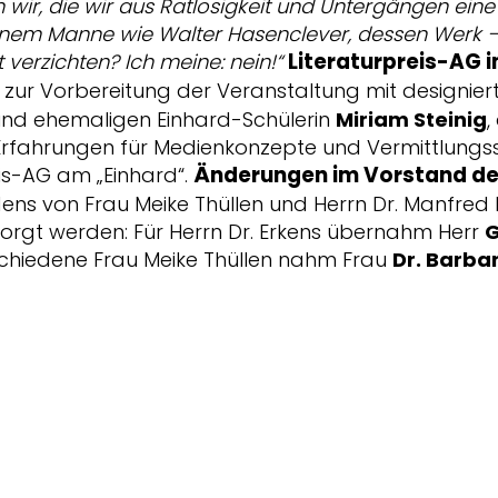
n wir, die wir aus Ratlosigkeit und Untergängen e
 einem Manne wie Walter Hasenclever, dessen Werk 
Literaturpreis-AG
 verzichten? Ich meine: nein!“
 zur Vorbereitung der Veranstaltung mit designier
und ehemaligen Einhard-Schülerin
Miriam Steinig
,
Erfahrungen für Medienkonzepte und Vermittlungs
Änderungen im Vorstand de
is-AG am „Einhard“.
s von Frau Meike Thüllen und Herrn Dr. Manfred 
rgt werden: Für Herrn Dr. Erkens übernahm Herr
G
schiedene Frau Meike Thüllen nahm Frau
Dr. Barba