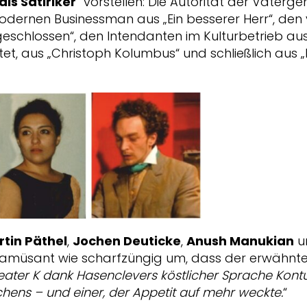
ls Satiriker
“ vorstellen: Die Autorität der Väterge
 modernen Businessman aus „Ein besserer Herr“, d
schlossen“, den Intendanten im Kulturbetrieb aus „
ltet, aus „Christoph Kolumbus“ und schließlich au
tin Päthel
,
Jochen Deuticke
,
Anush Manukian
u
o amüsant wie scharfzüngig um, dass der erwähnte 
ater K dank Hasenclevers köstlicher Sprache Kontu
ens – und einer, der Appetit auf mehr weckte.
“