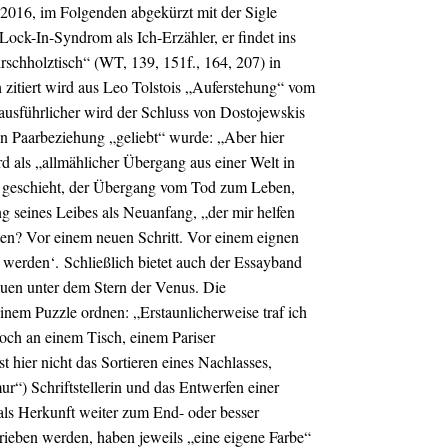
016, im Folgenden abgekürzt mit der Sigle
Lock-In-Syndrom als Ich-Erzähler, er findet ins
schholztisch“ (WT, 139, 151f., 164, 207) in
h zitiert wird aus Leo Tolstois „Auferstehung“ vom
usführlicher wird der Schluss von Dostojewskis
den Paarbeziehung „geliebt“ wurde: „Aber hier
 als „allmählicher Übergang aus einer Welt in
un geschieht, der Übergang vom Tod zum Leben,
ng seines Leibes als Neuanfang, „der mir helfen
ten? Vor einem neuen Schritt. Vor einem eignen
 werden‘.
Schließlich bietet auch der Essayband
rauen unter dem Stern der Venus. Die
inem Puzzle ordnen: „Erstaunlicherweise traf ich
och an einem Tisch, einem Pariser
t hier nicht das Sortieren eines Nachlasses,
“) Schriftstellerin und das Entwerfen einer
als Herkunft weiter zum End- oder besser
chrieben werden, haben jeweils „eine eigene Farbe“