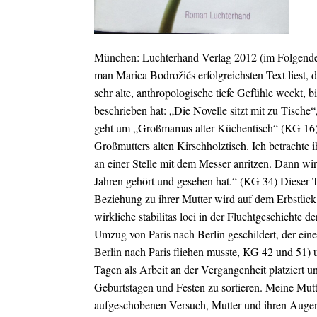
München: Luchterhand Verlag 2012 (im Folgenden
man Marica
Bodrožić
s erfolgreichsten Text liest
sehr alte, anthropologische tiefe Gefühle weckt, 
beschrieben hat: „Die Novelle sitzt mit zu Tis
geht um
„Großmamas alter Küchentisch“ (KG 16), 
Großmutters alten Kirschholztisch. Ich betrachte 
an einer Stelle mit dem Messer anritzen. Dann wir
Jahren gehört und gesehen hat.“ (KG 34) Dieser Tis
Beziehung zu ihrer Mutter wird auf dem Erbstück 
wirkliche stabilitas loci in der Fluchtgeschichte d
Umzug von Paris nach Berlin geschildert, der eine
Berlin nach Paris fliehen musste, KG 42 und 51)
Tagen als Arbeit an der Vergangenheit platziert u
Geburtstagen und Festen zu sortieren. Meine Mutt
aufgeschobenen Versuch, Mutter und ihren Augen 