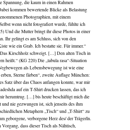
eme Spannung, die kaum in einen Rahmen
 Dabei kommen bewertende Blicke als Belastung
usgenommenen Photographien, mit einem
elbst wenn nicht fotografiert wurde, fühlte ich
) Und die Mutter bringt ihr diese Photos in einer
n. Ihr gelingt es am Schluss, sich von den
iste wie ein Grab. Ich bestatte sie. Für immer.“
 „Das Kirschholz schweigt. […] Den alten Tisch in
ern heißt.“ (KG 220) Die „tabula rasa“-Situation
Wegbewegen als Lebensbewegung ist wie eine
e erben, Sterne färben“, zweite Auflage München:
hes Satz über das Chaos anfangen konnte, war mir
deshda auf ein T-Shirt drucken lassen, das ich
ir herumtrug. […] bis heute beschäftigt mich die
und nie gezwungen ist, sich jenseits des ihm
schiedlichen Metaphern „Tisch“ und „T-Shirt“ zu
ihm geborgene, verborgene Herz des/ der TrägerIn.
Vorgang, dass dieser Tisch als Nähtisch,