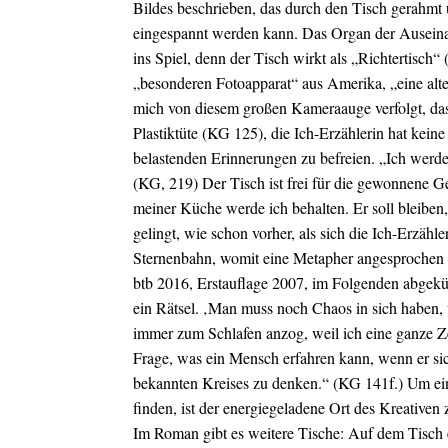
Bildes beschrieben, das durch den Tisch gerahmt
eingespannt werden kann. Das Organ der Auseina
ins Spiel, denn der Tisch wirkt als „Richtertis
„besonderen Fotoapparat“ aus Amerika, „eine alte 
mich von diesem großen Kameraauge verfolgt, das 
Plastiktüte (KG 125), die Ich-Erzählerin hat kein
belastenden Erinnerungen zu befreien. „Ich werde d
(KG, 219) Der Tisch ist frei für die gewonnene G
meiner Küche werde ich behalten. Er soll bleiben, 
gelingt, wie schon vorher, als sich die Ich-Erzä
Sternenbahn, womit eine Metapher angesprochen is
btb 2016, Erstauflage 2007, im Folgenden abgekü
ein Rätsel. ‚Man muss noch Chaos in sich haben, 
immer zum Schlafen anzog, weil ich eine ganze Ze
Frage, was ein Mensch erfahren kann, wenn er si
bekannten Kreises zu denken.“ (KG 141f.)
Um ein
finden, ist der energiegeladene Ort des Kreative
Im Roman gibt es weitere Tische: Auf dem Tisch 