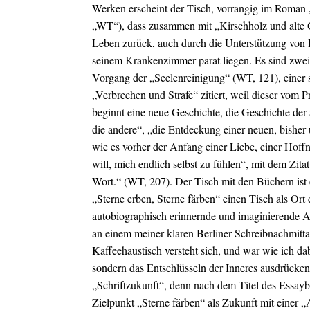
Werken erscheint der Tisch, vorrangig im Roman
„WT“), dass zusammen mit „Kirschholz und alte Gef
Leben zurück, auch durch die Unterstützung von B
seinem Krankenzimmer parat liegen. Es sind zwei B
Vorgang der „Seelenreinigung“ (WT, 121), einer
„Verbrechen und Strafe“ zitiert, weil dieser vom 
beginnt eine neue Geschichte, die Geschichte de
die andere“, „die Entdeckung einer neuen, bishe
wie es vorher der Anfang einer Liebe, einer Hoffn
will, mich endlich selbst zu fühlen“, mit dem Zi
Wort.“ (WT, 207). Der Tisch mit den Büchern ist
„Sterne erben, Sterne färben“ einen Tisch als Ort 
autobiographisch erinnernde und imaginierende Au
an einem meiner klaren Berliner Schreibnachmitta
Kaffeehaustisch versteht sich, und war wie ich dab
sondern das Entschlüsseln der Inneres ausdrücken
„Schriftzukunft“, denn nach dem Titel des Essay
Zielpunkt „Sterne färben“ als Zukunft mit einer „