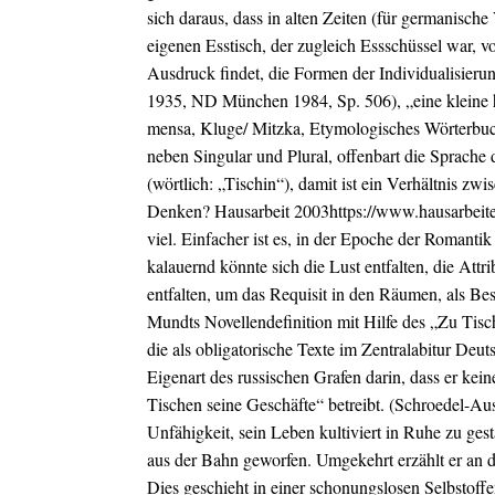
sich daraus, dass in alten Zeiten (für germanisch
eigenen Esstisch, der zugleich Essschüssel war, 
Ausdruck findet, die Formen der Individualisieru
1935, ND München 1984, Sp. 506), „eine kleine höl
mensa, Kluge/ Mitzka, Etymologisches Wörterbuc
neben Singular und Plural, offenbart die Sprache
(wörtlich: „Tischin“), damit ist ein Verhältnis 
Denken? Hausarbeit 2003https://www.hausarbeit
viel. Einfacher ist es, in der Epoche der Romantik
kalauernd könnte sich die Lust entfalten, die Attr
entfalten, um das
Requisit in den Räumen, als Bes
Mundts Novellendefinition mit Hilfe des „Zu Ti
die als obligatorische Texte im Zentralabitur Deu
Eigenart des russischen Grafen darin, dass er kein
Tischen seine Geschäfte“ betreibt. (Schroedel-A
Unfähigkeit, sein Leben kultiviert in Ruhe zu gest
aus der Bahn geworfen. Umgekehrt erzählt er an 
Dies geschieht in einer schonungslosen Selbstoffen