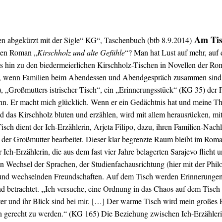
Am Tis
 abgekürzt mit der Sigle“ KG“, Taschenbuch (btb 8.9.2014)
, den Roman „
Kirschholz und alte Gefühle
“? Man hat Lust auf mehr, auf 
bis hin zu den biedermeierlichen Kirschholz-Tischen in Novellen der R
che“, wenn Familien beim Abendessen und Abendgespräch zusammen sind
„Großmutters istrischer Tisch“, ein „Erinnerungsstück“ (KG 35) der 
ihn. Er macht mich glücklich. Wenn er ein Gedächtnis hat und meine Th
d das Kirschholz bluten und erzählen, wird mit allem herausrücken, mi
ch dient der Ich-Erzählerin, Arjeta Filipo, dazu, ihren Familien-Nachla
der Großmutter bearbeitet. Dieser klar begrenzte Raum bleibt im Roman
er Ich-Erzählerin, die aus dem fast vier Jahre belagerten Sarajevo flieht
n Wechsel der Sprachen, der Studienfachausrichtung (hier mit der Philo
 und wechselnden Freundschaften. Auf dem Tisch werden Erinnerungen 
„
nd betrachtet.
Ich versuche, eine Ordnung in das Chaos auf dem Tisch 
er und ihr Blick sind bei mir. […] Der warme Tisch wird mein großes 
gerecht zu werden.“ (KG 165) Die Beziehung zwischen Ich-Erzählerin 