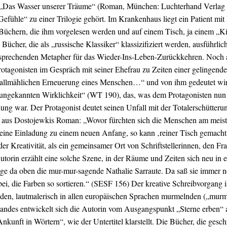
 „Das Wasser unserer Träume“ (Roman, München: Luchterhand Verlag 2
ühle“ zu einer Trilogie gehört. Im Krankenhaus liegt ein Patient mit 
üchern, die ihm vorgelesen werden und auf einem Tisch, ja einem „Kir
ücher, die als „russische Klassiker“ klassizifiziert werden, ausführlic
 sprechenden Metapher für das Wieder-Ins-Leben-Zurückkehren. Noch a
Protagonisten im Gespräch mit seiner Ehefrau zu Zeiten einer gelingen
r allmählichen Erneuerung eines Menschen…“ und von ihm gedeutet wird
r ungekannten Wirklichkeit“ (WT 190), das, was dem Protagonisten n
ung war. Der Protagonist deutet seinen Unfall mit der Totalerschütteru
tat aus Dostojewkis Roman: „Wovor fürchten sich die Menschen am meis
 eine Einladung zu einem neuen Anfang, so kann ‚reiner Tisch gemacht
der Kreativität, als ein gemeinsamer Ort von Schriftstellerinnen, den F
torin erzählt eine solche Szene, in der Räume und Zeiten sich neu in e
ge da oben die mur-mur-sagende Nathalie Sarraute. Da saß sie immer n
ei, die Farben so sortieren.“ (SESF 156) Der kreative Schreibvorgang is
den, lautmalerisch in allen europäischen Sprachen murmelnden („murmur
bandes entwickelt sich die Autorin vom Ausgangspunkt „Sterne erben“ 
Ankunft in Wörtern“, wie der Untertitel klarstellt. Die Bücher, die ges