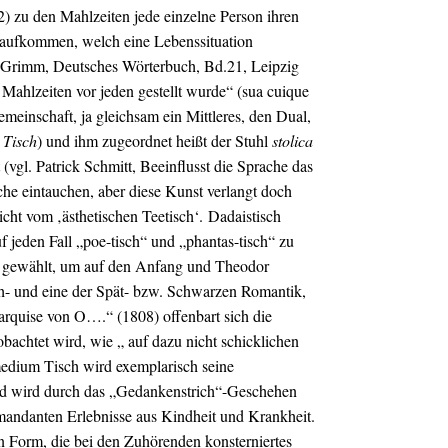
22) zu den Mahlzeiten jede einzelne Person ihren
en aufkommen, welch eine Lebenssituation
lm Grimm, Deutsches Wörterbuch, Bd.21, Leipzig
 Mahlzeiten vor jeden gestellt wurde“ (sua cuique
einschaft, ja gleichsam ein Mittleres, den Dual,
=
Tisch
) und ihm zugeordnet heißt der Stuhl
stolica
 (vgl.
Patrick Schmitt, Beeinflusst die Sprache das
he eintauchen, aber diese Kunst verlangt doch
icht vom ‚ästhetischen Teetisch‘.
Dadaistisch
f jeden Fall „poe-tisch“ und „phantas-tisch“ zu
en gewählt, um auf den Anfang und Theodor
üh- und eine der Spät- bzw. Schwarzen Romantik,
arquise von O….“ (1808) offenbart sich die
obachtet wird, wie „ auf dazu nicht schicklichen
medium Tisch wird exemplarisch seine
it und wird durch das „Gedankenstrich“-Geschehen
mandanten Erlebnisse aus Kindheit und Krankheit.
ten Form, die bei den Zuhörenden konsterniertes