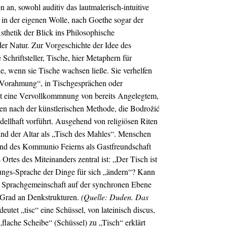
en an, sowohl auditiv das lautmalerisch-intuitive
in der eigenen Wolle, nach Goethe sogar der
thetik der Blick ins Philosophische
r Natur. Zur Vorgeschichte der Idee des
chriftsteller, Tische, hier Metaphern für
e, wenn sie Tische wachsen ließe. Sie verhelfen
 „Vorahmung“, in Tischgesprächen oder
ist eine Vervollkommnung von bereits Angelegtem,
en nach der künstlerischen Methode, die Bodrožić
llhaft vorführt. Ausgehend von religiösen Riten
 und der Altar als „Tisch des Mahles“. Menschen
n und des Kommunio Feierns als Gastfreundschaft
rtes des Miteinanders zentral ist: „Der Tisch ist
nungs-Sprache der Dinge für sich „ändern“? Kann
die Sprachgemeinschaft auf der synchronen Ebene
n Grad an Denkstrukturen.
(Quelle: Duden. Das
utet „tisc“ eine Schüssel, von lateinisch discus,
flache Scheibe“ (Schüssel) zu „Tisch“ erklärt