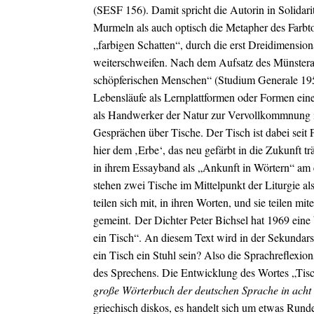
(SESF 156). Damit spricht die Autorin in Solidaritä
Murmeln als auch optisch die Metapher des Farbt
„farbigen Schatten“, durch die erst Dreidimensional
weiterschweifen. Nach dem Aufsatz des Münstera
schöpferischen Menschen“ (Studium Generale 1957),
Lebensläufe als Lernplattformen oder Formen einer
als Handwerker der Natur zur Vervollkommnung ih
Gesprächen über Tische. Der Tisch ist dabei seit
hier dem ‚Erbe‘, das neu gefärbt in die Zukunft trä
in ihrem Essayband als „Ankunft in Wörtern“ am 
stehen zwei Tische im Mittelpunkt der Liturgie a
teilen sich mit, in ihren Worten, und sie teilen
gemeint.
Der Dichter Peter Bichsel hat 1969 eine 
ein Tisch“. An diesem Text wird in der Sekundar
ein Tisch ein Stuhl sein? Also die Sprachreflexio
des Sprechens. Die Entwicklung des Wortes „Tisc
große Wörterbuch der deutschen Sprache in ach
griechisch diskos, es handelt sich um etwas Runde