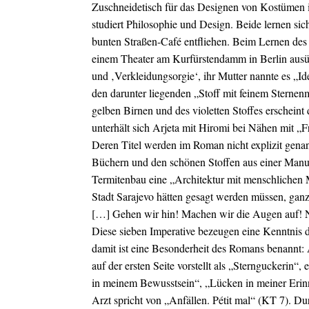
Zuschneidetisch für das Designen von Kostümen i
studiert Philosophie und Design. Beide lernen s
bunten Straßen-Café entfliehen. Beim Lernen des N
einem Theater am Kurfürstendamm in Berlin ausüben
und ‚Verkleidungsorgie‘, ihr Mutter nannte es „Ide
den darunter liegenden „Stoff mit feinem Sterne
gelben Birnen und des violetten Stoffes erschein
unterhält sich Arjeta mit Hiromi bei Nähen mit „
Deren Titel werden im Roman nicht explizit genan
Büchern und den schönen Stoffen aus einer Manuf
Termitenbau eine „Architektur mit menschlichen Ma
Stadt Sarajevo hätten gesagt werden müssen, ganz
[…] Gehen wir hin! Machen wir die Augen auf! N
Diese sieben Imperative bezeugen eine Kenntnis de
damit ist eine Besonderheit des Romans benannt:
auf der ersten Seite vorstellt als „Sternguckerin“, 
in meinem Bewusstsein“, „Lücken in meiner Erinn
Arzt spricht von „Anfällen. Pétit mal“ (KT 7). D