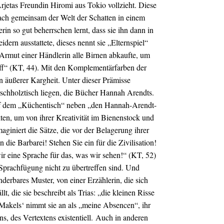
etas Freundin Hiromi aus Tokio vollzieht. Diese
nach gemeinsam der Welt der Schatten in einem
n so gut beherrschen lernt, dass sie ihn dann in
ern ausstattete, dieses nennt sie „Elternspiel“
z Armut einer Händlerin alle Birnen abkaufte, um
off“ (KT, 44). Mit den Komplementärfarben der
n äußerer Kargheit. Unter dieser Prämisse
rschholztisch liegen, die Bücher Hannah Arendts.
h auf dem „Küchentisch“ neben „den Hannah-Arendt-
en, um von ihrer Kreativität im Bienenstock und
giniert die Sätze, die vor der Belagerung ihrer
ie Barbarei! Stehen Sie ein für die Zivilisation!
 eine Sprache für das, was wir sehen!“ (KT, 52)
 Sprachfügung nicht zu übertreffen sind. Und
rbares Muster, von einer Erzählerin, die sich
lt, die sie beschreibt als Trias: „die kleinen Risse
akels‘ nimmt sie an als „meine Absencen“, ihr
 des Vertextens existentiell.
Auch in anderen