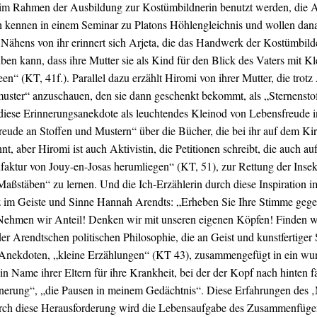
m Rahmen der Ausbildung zur Kostümbildnerin benutzt werden, die Arj
ich kennen in einem Seminar zu Platons Höhlengleichnis und wollen da
ähens von ihr erinnert sich Arjeta, die das Handwerk der Kostümbilderi
 kann, dass ihre Mutter sie als Kind für den Blick des Vaters mit Kleid
en“ (KT, 41f.). Parallel dazu erzählt Hiromi von ihrer Mutter, die trot
nmuster“ anzuschauen, den sie dann geschenkt bekommt, als „Sternenst
t diese Erinnerungsanekdote als leuchtendes Kleinod von Lebensfreude i
Freude an Stoffen und Mustern“ über die Bücher, die bei ihr auf dem Ki
nt, aber Hiromi ist auch Aktivistin, die Petitionen schreibt, die auc
aktur von Jouy-en-Josas herumliegen“ (KT, 51), zur Rettung der Insekt
ßstäben“ zu lernen. Und die Ich-Erzählerin durch diese Inspiration ima
 im Geiste und Sinne Hannah Arendts: „Erheben Sie Ihre Stimme gegen d
ehmen wir Anteil! Denken wir mit unseren eigenen Köpfen! Finden wir
r Arendtschen politischen Philosophie, die an Geist und kunstfertiger
 Anekdoten, „kleine Erzählungen“ (KT 43), zusammengefügt in ein wunde
ein Name ihrer Eltern für ihre Krankheit, bei der der Kopf nach hinten fäl
erung“, „die Pausen in meinem Gedächtnis“. Diese Erfahrungen des ‚M
urch diese Herausforderung wird die Lebensaufgabe des Zusammenfügens,