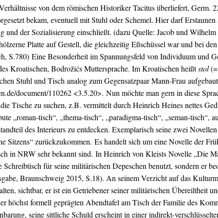
e Verhältnisse von dem römischen Historiker Tacitus überliefert, Germ. 
vorgesetzt bekam, eventuell mit Stuhl oder Schemel. Hier darf Erstaun
ng und der Sozialisierung einschließt. (dazu Quelle: Jacob und Wilhe
zerne Platte auf Gestell, die gleichzeitig Eßschüssel war und bei den
h, S.780)
Eine Besonderheit im Spannungsfeld von Individuum und Gem
 des Kroatischen,
Bodrožić
s Muttersprache. Im Kroatischen heißt
stol
(
zwischen Stuhl und Tisch analog zum Gegensatzpaar Mann-Frau aufgebaut
en.de/document/110262 <3.5.20>.
Nun möchte man gern in diese Sprac
 die Tische zu suchen, z.B. vermittelt durch Heinrich Heines nettes Ged
ibute „roman-tisch“, „thema-tisch“, „paradigma-tisch“, „seman-tisch“, au
tandteil des Interieurs zu entdecken. Exemplarisch seine zwei Novell
sche Sitzens“ zurückzukommen.
Es handelt sich um eine Novelle der Fr
tsch in NRW sehr bekannt sind.
In Heinrich von Kleists Novelle „Die M
e Schreibtisch für seine militärischen Depeschen benutzt, sondern er be
usgabe, Braunschweig 2015, S.18). An seinem Verzicht auf das Kultur
alten, sichtbar, er ist ein Getriebener seiner militärischen Übereilthe
der höchst formell geprägten Abendtafel am Tisch der Familie des Kom
barung, seine sittliche Schuld erscheint in einer indirekt-verschlüssel