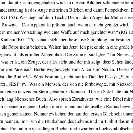
 und damit zusammengehalten wird. In diesem Bild herrscht eine extr
ndersetzung ist das Auge mit seinen Blicken und damit Perspektiven.
ch“ (KG 153). Was liegt auf dem Tisch? Die mit dem Auge der Mutter a
Brownie“. Der Apparat ist präsent, auch wenn er nicht genutzt wird. „S
in meiner Vorstellung wie eine Waffe auf mich gerichtet war.“ (KG 125
e Kamera (KG 126), schaut sich aber diese lose Sammlung nur bestürzt a
ie Fotos nicht behalten. Weiter, ins Jetzt. Ich packe sie in eine große K
egenwart, als erfüllter Augenblick. Die Zimmer sind „leer“ für Neues.
was er ist, ein Zeuge, der alles sieht und der mir zeigt, dass Sehen änd
hlerin von Paris nach Berlin wegbewegte vom Alten zum Neuen.
Dieses 
t, die Bodrožićs Werk bestimmt, nicht nur im Titel der Essays „Stern
rzt „SESF“)“. „Was ein Mensch, der sich nie fortbewegte, mit Nietzsc
um einen tanzenden Stern gebären zu können.‘ Diesen Satz hatte mir Na
it lang Nietzsches Buch ‚Also sprach Zarathustra‘ wie eine Bibel mit m
ch in seinem eigenen Leben immer in ein und demselben Radius bewegt 
en gemeinsamen Nenner zwischen den auf den ersten Blick sehr unter
n zu nennen, im Tisch die Blutbahnen des Lebens und im T-Shirt das in 
einer Freundin Arjetas liegen Bücher und zwar beim hochsymbolischen 