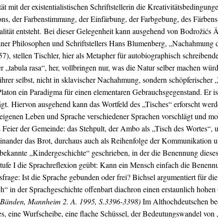
t mit der existentialistischen Schriftstellerin die Kreativitätsbedingung
ons, der Farbenstimmung, der Einfärbung, der Farbgebung, des Färbens 
ität entsteht.
Bei dieser Gelegenheit kann ausgehend von Bodrožićs Äs
ner Philosophen und Schriftstellers Hans Blumenberg, „Nachahmung de
 stellen Tischler, hier als Metapher für autobiographisch schreibende S
 „tabula rasa“, her, vollbringen nur, was die Natur selber machen würd
rer selbst, nicht in sklavischer Nachahmung, sondern schöpferischer
 Platon ein Paradigma für einen elementaren Gebrauchsgegenstand. Er 
gt.
Hiervon ausgehend kann das Wortfeld des „Tisches“ erforscht werd
eigenen Leben und Sprache verschiedener Sprachen vorschlägt und mode
ls Feier der Gemeinde: das Stehpult, der Ambo als „Tisch des Wortes“,
 miteinander das Brot, durchaus auch als Reihenfolge der Kommunikatio
bekannte „Kindergeschichte“ geschrieben, in der die Benennung dieses O
stufe I die Sprachreflexion geübt: Kann ein Mensch einfach die Benen
nsfrage: Ist die Sprache gebunden oder frei? Bichsel argumentiert für 
h“ in der Sprachgeschichte offenbart diachron einen erstaunlich hohe
t Bänden, Mannheim 2. A. 1995, S.3396-3398)
Im Althochdeutschen bede
s, eine Wurfscheibe, eine flache Schüssel, der
Bedeutungswandel
von „