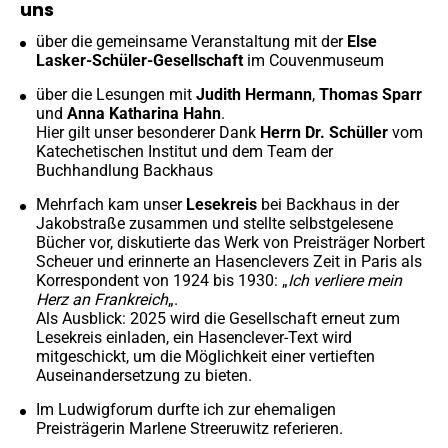
uns
über die gemeinsame Veranstaltung mit der
Else
Lasker-Schüler-Gesellschaft
im Couvenmuseum
über die Lesungen mit
Judith Hermann
,
Thomas Sparr
und
Anna Katharina Hahn
.
Hier gilt unser besonderer Dank
Herrn Dr. Schüller
vom
Katechetischen Institut und dem Team der
Buchhandlung Backhaus
Mehrfach kam unser
Lesekreis
bei Backhaus in der
Jakobstraße zusammen und stellte selbstgelesene
Bücher vor, diskutierte das Werk von Preisträger Norbert
Scheuer und erinnerte an Hasenclevers Zeit in Paris als
Korrespondent von 1924 bis 1930: „
Ich verliere mein
Herz an Frankreich
„.
Als Ausblick: 2025 wird die Gesellschaft erneut zum
Lesekreis einladen, ein Hasenclever-Text wird
mitgeschickt, um die Möglichkeit einer vertieften
Auseinandersetzung zu bieten.
Im Ludwigforum durfte ich zur ehemaligen
Preisträgerin Marlene Streeruwitz referieren.